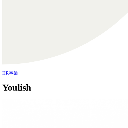
HR事業
Youlish